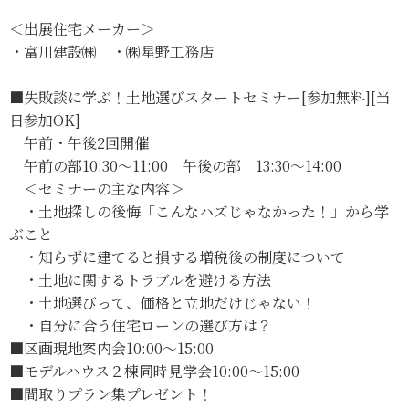
＜出展住宅メーカー＞
・富川建設㈱ ・㈱星野工務店
■失敗談に学ぶ！土地選びスタートセミナー[参加無料][当
日参加OK]
午前・午後2回開催
午前の部10:30～11:00 午後の部 13:30～14:00
＜セミナーの主な内容＞
・土地探しの後悔「こんなハズじゃなかった！」から学
ぶこと
・知らずに建てると損する増税後の制度について
・土地に関するトラブルを避ける方法
・土地選びって、価格と立地だけじゃない！
・自分に合う住宅ローンの選び方は？
■区画現地案内会10:00～15:00
■モデルハウス２棟同時見学会10:00～15:00
■間取りプラン集プレゼント！